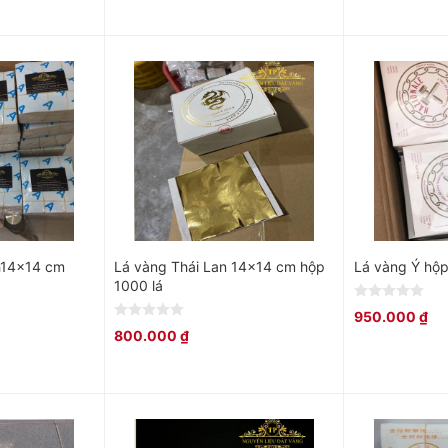
of
of
5
5
h14x14 cm
Lá vàng Thái Lan 14×14 cm hộp
Lá vàng Ý hộ
1000 lá
0
950.000
₫
out
0
800.000
₫
of
out
5
of
5