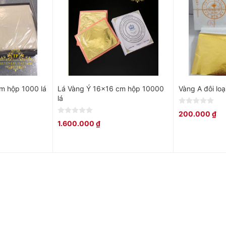
m hộp 1000 lá
Lá Vàng Ý 16×16 cm hộp 10000
Vàng A đôi loạ
lá
0
200.000
₫
out
0
1.600.000
₫
of
out
5
of
5