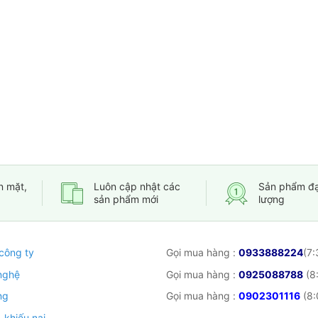
n mặt,
Luôn cập nhật các
Sản phẩm đạ
sản phẩm mới
lượng
 công ty
Gọi mua hàng :
0933888224
(7:
nghệ
Gọi mua hàng :
0925088788
(8:
ng
Gọi mua hàng :
0902301116
(8:
 khiếu nại