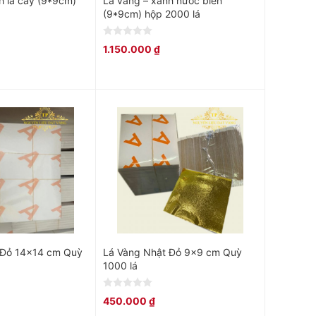
h lá cây (9*9cm)
Lá vàng – xanh nước biển
(9*9cm) hộp 2000 lá
0
1.150.000
₫
out
of
5
 Đỏ 14×14 cm Quỳ
Lá Vàng Nhật Đỏ 9×9 cm Quỳ
1000 lá
0
450.000
₫
out