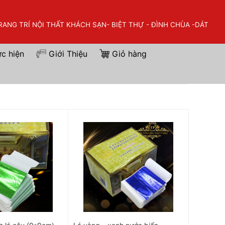
ANG TRÍ NỘI THẤT KHÁCH SẠN- BIỆT THỰ - ĐÌNH CHÙA -DÁT
ực hiện
Giới Thiệu
Giỏ hàng