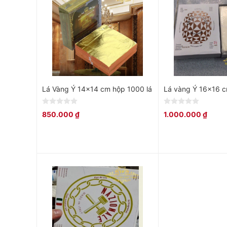
Lá Vàng Ý 14×14 cm hộp 1000 lá
Lá vàng Ý 16×16 c
0
0
850.000
₫
1.000.000
₫
out
out
of
of
5
5