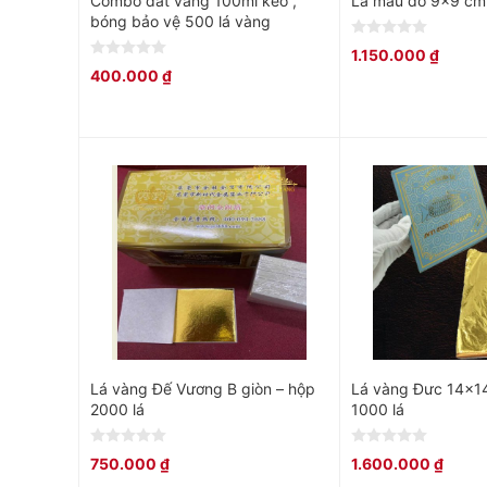
Combo dát vàng 100ml keo ,
Lá màu đỏ 9×9 cm
bóng bảo vệ 500 lá vàng
0
1.150.000
₫
out
0
400.000
₫
of
out
5
of
5
Lá vàng Đế Vương B giòn – hộp
Lá vàng Đưc 14×1
2000 lá
1000 lá
0
0
750.000
₫
1.600.000
₫
out
out