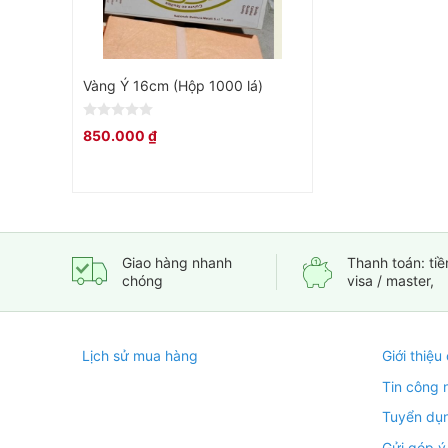
Vàng Ý 16cm (Hộp 1000 lá)
0
850.000
₫
out
of
5
Giao hàng nhanh
Thanh toán: tiề
chóng
visa / master,
Lịch sử mua hàng
Giới thiệu
Tin công 
Tuyển dụ
Gửi góp ý,