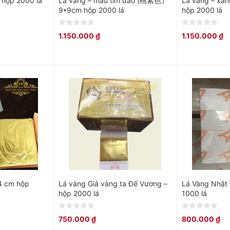
 hộp 2000 lá
Lá vàng – màu tím đào (桃紫色）
Lá vàng – xan
9*9cm hộp 2000 lá
hộp 2000 lá
0
0
1.150.000
₫
1.150.000
₫
out
out
of
of
5
5
4 cm hộp
Lá vàng Giả vàng ta Đế Vương –
Lá Vàng Nhật
hộp 2000 lá
1000 lá
0
0
750.000
₫
800.000
₫
out
out