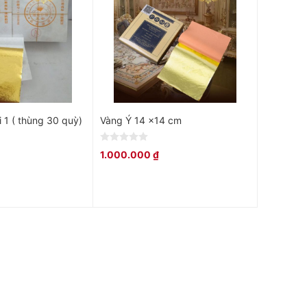
i 1 ( thùng 30 quỳ)
Vàng Ý 14 x14 cm
0
1.000.000
₫
out
of
5