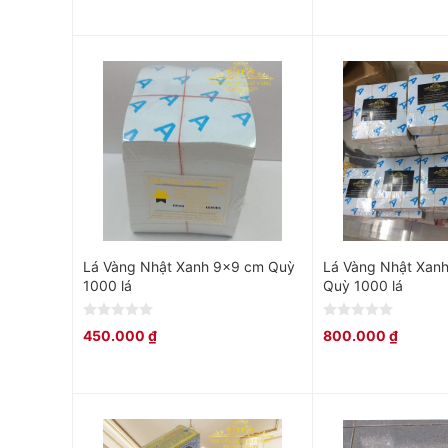
of
of
5
5
Lá Vàng Nhật Xanh 9×9 cm Quỳ
Lá Vàng Nhật Xan
1000 lá
Quỳ 1000 lá
0
0
450.000
₫
800.000
₫
out
out
of
of
5
5