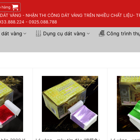
ỏ hàng
ÁT VÀNG - NHẬN THI CÔNG DÁT VÀNG TRÊN NHIỀU CHẤT LIỆU- TR
33.888.224 - 0925.088.788
 dát vàng
Dụng cụ dát vàng
Công trình th