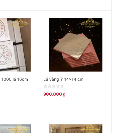
of
5
p 1000 lá 16cm
Lá vàng Ý 14×14 cm
0
900.000
₫
out
of
5