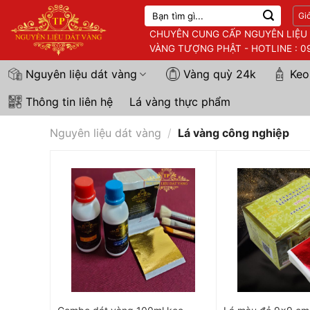
Skip
Tìm
Gi
to
kiếm:
CHUYÊN CUNG CẤP NGUYÊN LIỆU D
content
VÀNG TƯỢNG PHẬT - HOTLINE : 09
Nguyên liệu dát vàng
Vàng quỳ 24k
Keo
Thông tin liên hệ
Lá vàng thực phẩm
Nguyên liệu dát vàng
/
Lá vàng công nghiệp